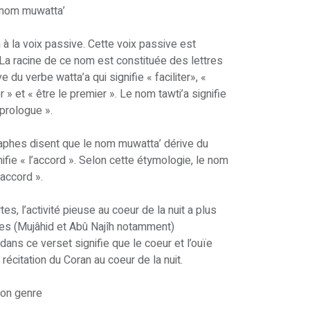
u nom muwatta’
à la voix passive. Cette voix passive est
 La racine de ce nom est constituée des lettres
e du verbe watta’a qui signifie « faciliter», «
 » et « être le premier ». Le nom tawti’a signifie
 prologue ».
aphes disent que le nom muwatta’ dérive du
ifie « l’accord ». Selon cette étymologie, le nom
 accord ».
rtes, l’activité pieuse au coeur de la nuit a plus
ètes (Mujâhid et Abû Najîh notamment)
dans ce verset signifie que le coeur et l’ouïe
 récitation du Coran au coeur de la nuit.
son genre