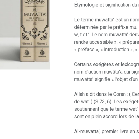
Étymologie et signification d
Le terme muwatta’ est un nom 
déterminée par le préfixe mu.
w, t et ’. Le nom muwatta’ dériv
rendre accessible », « préparer
« préface », « introduction », «
Certains exégètes et lexicogr
nom d’action muwâta’a qui sign
muwatta’ signifie « l’objet d’un
Allah a dit dans le Coran : ( Ce
de wat’ ) (S.73, 6). Les exég
soutiennent que le terme wat’ 
sont en plein accord lors de la
Al-muwatta’, premier livre en 