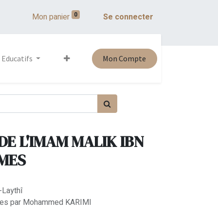
0
Mon panier
Se connecter
 Educatifs
Mon Compte
DE L'IMAM MALIK IBN
UMES
-Laythî
 notes par Mohammed KARIMI