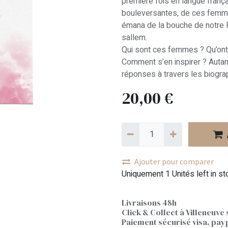
première fois en langue frança
bouleversantes, de ces femme
émana de la bouche de notre
sallem.
Qui sont ces femmes ? Qu’ont-
Comment s’en inspirer ? Autan
réponses à travers les biogr
20,00
€
Ajouter pour comparer
Uniquement 1 Unités left in st
Livraisons 48h
Click & Collect à Villeneuve 
Paiement sécurisé visa, pay