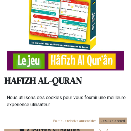
HAFIZH AL-QURAN
7,50
€
Nous utilisons des cookies pour vous fournir une meilleure
expérience utilisateur.
Politique relative aux cookies
Je suis d'accord
AJOUTER AU PANIER