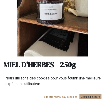
MIEL D'HERBES - 250g
Miel de D'Herbes originaire du sud du Maroc.
Nous utilisons des cookies pour vous fournir une meilleure
A consommer sans modération.
expérience utilisateur.
Qualité garantie !
8,00
€
Politique relative aux cookies
Je suis d'accord