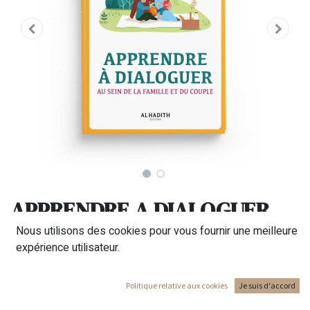
APPRENDRE A DIALOGUER
Nous utilisons des cookies pour vous fournir une meilleure
Le dialogue est à la base de toute interaction sociale. En
expérience utilisateur.
effet, il est le ciment qui crée la cohésion, mais celle-ci ne
sera forte que si tous les ingrédients nécessaires sont
présents.
Politique relative aux cookies
Je suis d'accord