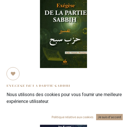
EXEGESE DE LA PARTIE SABBIH
4,00
€
Nous utilisons des cookies pour vous fournir une meilleure
expérience utilisateur.
Politique relative aux cookies
Je suis d'accord