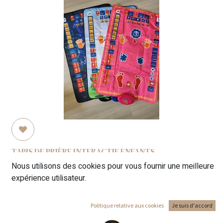
TAPIS DE PRIÈRE INTERACTIF ENFANTS
45,00
€
Nous utilisons des cookies pour vous fournir une meilleure
expérience utilisateur.
Politique relative aux cookies
Je suis d'accord