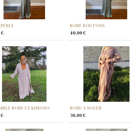
 PERLE
ROBE BOUTONS
€
40,00
€
MBLE ROBE ET KIMONO
ROBE À NOUER
€
30,00
€