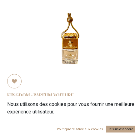
KINGDOM - PARFUM VOITURE
5,00
€
Nous utilisons des cookies pour vous fournir une meilleure
expérience utilisateur.
Politique relative aux cookies
Je suis d'accord