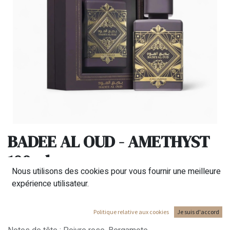
BADEE AL OUD - AMETHYST
100ml
Nous utilisons des cookies pour vous fournir une meilleure
Présenté dans un luxueux flacon violet et doré de 100 ml,
expérience utilisateur.
ce parfum est parfait pour offrir ou pour sublimer vos
moments quotidiens. Parfum unisexe.
Politique relative aux cookies
Je suis d'accord