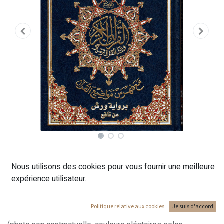
CORAN TAJWID ARABE
Nous utilisons des cookies pour vous fournir une meilleure
WARCH - 14x20
expérience utilisateur.
Coran arabe avec les règles de lecture Tajwid version Warch
Politique relative aux cookies
Je suis d'accord