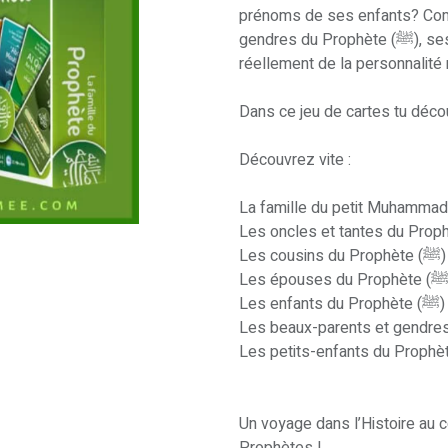
prénoms de ses enfants? Com
gendres du Prophète (ﷺ), ses oncles, ou ses tantes ? Que savons-nous
réellement de la personnalit
Dans ce jeu de cartes tu déco
Découvrez vite :
Les cousins du Prophète (ﷺ)
Les enfants du Prophète (ﷺ)
Un voyage dans l’Histoire au c