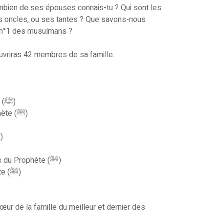
bien de ses épouses connais-tu ? Qui sont les
é n°1 des musulmans ?
uvriras 42 membres de sa famille.
La famille du petit Muhammad (ﷺ)
Les oncles et tantes du Prophète (ﷺ)
Les épouses du Prophète (ﷺ)
Les beaux-parents et gendres du Prophète (ﷺ)
Les petits-enfants du Prophète (ﷺ)
œur de la famille du meilleur et dernier des