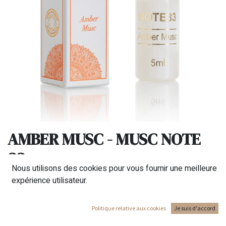
AMBER MUSC - MUSC NOTE
33
Nous utilisons des cookies pour vous fournir une meilleure
Genre : homme femme
expérience utilisateur.
Contenance : 5 ml
3,00
€
Politique relative aux cookies
Je suis d'accord